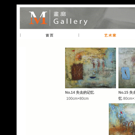
No.14
失去的记忆
---______-
-
No.15
失
-
100cm×80cm
忆
-
80cm×