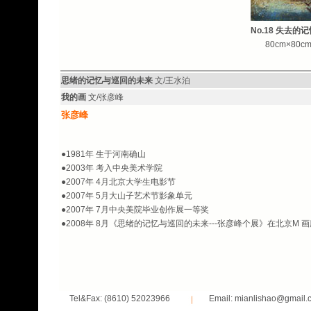
No.18
失去的记
___
80cm×80c
思绪的记忆与巡回的未来
文/王水泊
我的画
文/张彦峰
张彦峰
●1981年 生于河南确山
●2003年 考入中央美术学院
●2007年 4月北京大学生电影节
●2007年 5月大山子艺术节影象单元
●2007年 7月中央美院毕业创作展一等奖
●2008年 8月《思绪的记忆与巡回的未来---张彦峰个展》在北京M 
Tel&Fax: (8610) 52023966
Email: mianlishao@gmail.