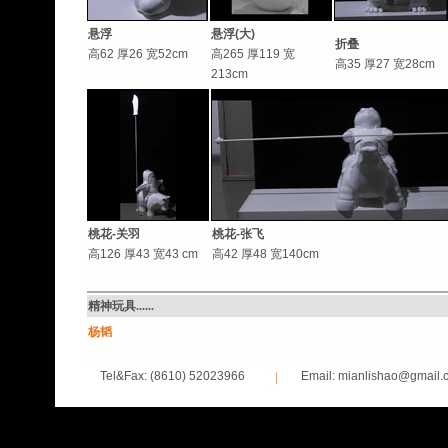
悬浮
悬浮(大)
折叠
高62 厚26 宽52cm
高265 厚119 宽
高35 厚27 宽28cm
213cm
桃花-关羽
桃花-张飞
高126 厚43 宽43 cm
高42 厚48 宽140cm
精神玩具......
杨韬
Tel&Fax: (8610) 52023966
Email: mianlishao@gmail.