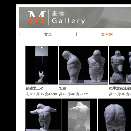
欲望之上-2
坦白
把手放在规定
高187 厚35 宽47cm
高48 厚40 宽27cm
高66 厚36 宽