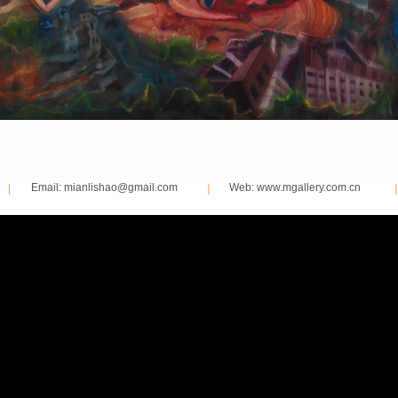
Email: mianlishao@gmail.com
Web: www.mgallery.com.cn