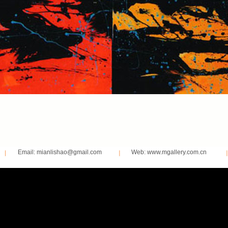
Email: mianlishao@gmail.com
Web: www.mgallery.com.cn