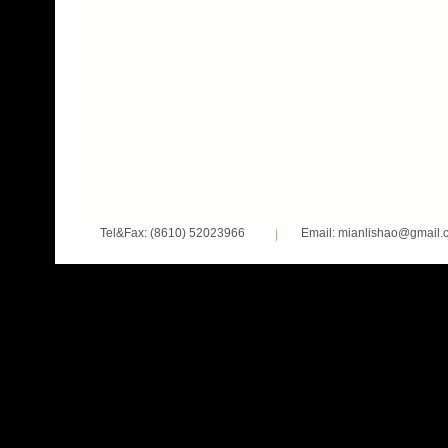
Tel&Fax: (8610) 52023966
Email: mianlishao@gmail.