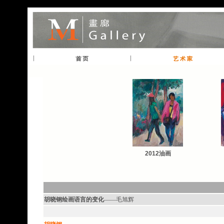
2012油画
胡晓钢绘画语言的变化
——毛旭辉